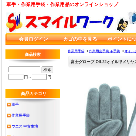
軍手・作業用手袋・作業用品のオンラインショップ
会員ログイン
カゴの中を見る
ポイントに
作業用手袋
作業用皮手袋 革手袋
オイル
商品検索
富士グローブ OIL22オイル甲メリ
円～
円
商品カテゴリ
軍手
作業用手袋
ウエス 中古生地