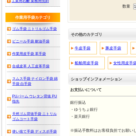
工業用石鹸 業務用洗剤
数量
作業用手袋カテゴリ
ゴム手袋 ニトリルゴム手袋
その他のカテゴリ
ビニール手袋 耐油手袋
牛皮手袋
豚皮手袋
作業用皮手袋 革手袋
船舶用皮手袋
女性用皮手袋
合成皮革 人工皮革手袋
スムス手袋 ナイロン手袋 綿
ショップインフォメーション
手袋 白手袋
お支払いについて
PUパーム ウレタン背抜 PU
指先
銀行振込
・ゆうちょ銀行
天然ゴム背抜手袋 ニトリル
・楽天銀行
ゴムコート手袋
※振込手数料はお客様負担でお願い
使い捨て手袋 ディスポ手袋