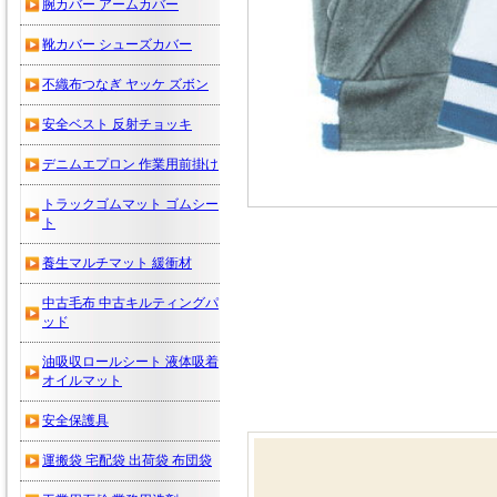
腕カバー アームカバー
靴カバー シューズカバー
不織布つなぎ ヤッケ ズボン
安全ベスト 反射チョッキ
デニムエプロン 作業用前掛け
トラックゴムマット ゴムシー
ト
養生マルチマット 緩衝材
中古毛布 中古キルティングパ
ッド
油吸収ロールシート 液体吸着
オイルマット
安全保護具
運搬袋 宅配袋 出荷袋 布団袋