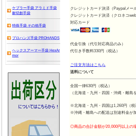
ケブラー手袋 アラミド手袋
クレジットカード決済（Paypalメー
耐切創手袋
クレジットカード決済（クロネコwe
対応カード
特殊手袋 その他手袋
プロハンズ手袋 PROHANDS
代金引換（代引対応商品のみ）
ヘックスアーマー手袋 HexAr
代引き手数料330円（税込）
mor
ご注文方法はこちら
送料について
全国一律630円（税込）
（北海道・九州・四国・沖縄・離島
※北海道・九州・四国は1,260円（
※沖縄・離島への配送は別途料金が
◎商品の合計金額が20,000円以上の